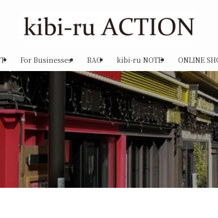
T
For Businesses
BAG
kibi-ru NOTE
ONLINE SH