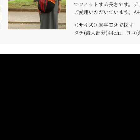
でフィットする長さです。デ
ご愛用いただいています。A
＜サイズ＞
※平置きで採寸
タテ(最大部分)44cm、ヨコ(