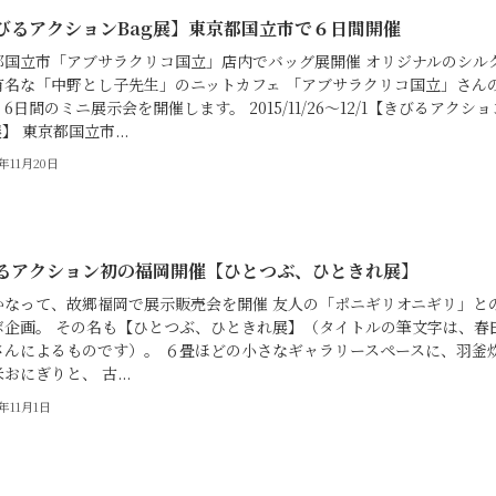
びるアクションBag展】東京都国立市で６日間開催
都国立市「アブサラクリコ国立」店内でバッグ展開催 オリジナルのシル
有名な「中野とし子先生」のニットカフェ 「アブサラクリコ国立」さん
6日間のミニ展示会を開催します。 2015/11/26～12/1【きびるアクショ
展】 東京都国立市...
5年11月20日
るアクション初の福岡開催【ひとつぶ、ひときれ展】
かなって、故郷福岡で展示販売会を開催 友人の「ポニギリオニギリ」と
ボ企画。 その名も【ひとつぶ、ひときれ展】（タイトルの筆文字は、春
さんによるものです）。 ６畳ほどの小さなギャラリースペースに、羽釜
おにぎりと、 古...
5年11月1日