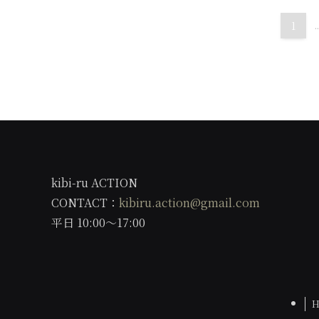
1
..
kibi-ru ACTION
CONTACT：
kibiru.action@gmail.com
平日 10:00〜17:00