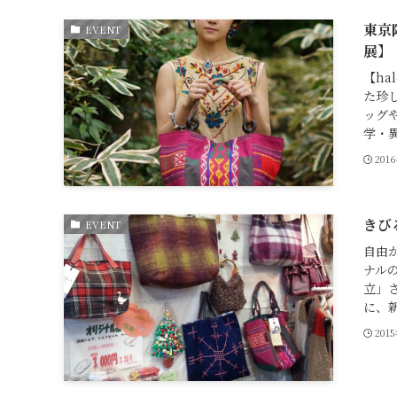
東京
EVENT
展】
【ha
た珍
ッグ
学・異
201
きび
EVENT
自由
ナル
立」
に、新
201