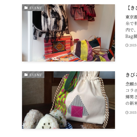
【き
EVENT
東京
糸で
内で、
Bag
201
きび
EVENT
念願
コラ
輝男
の新米
201