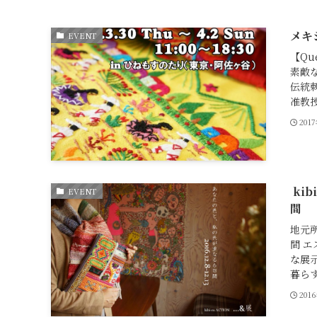
メキ
EVENT
【Qu
素敵
伝統
准教授
201
ki
EVENT
間
地元所
間 
な展
暮らす
201