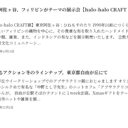
阿佐ヶ谷、フィリピンがテーマの展示会【halo-halo CRAFT
lo-halo CRAFT展】東京阿佐ヶ谷：ひねもすのたり 1990年以前につく
しいフィリピンの織物を中心に、その貴重な布を取り入れたハンドメイ
や服、雑貨、また、インドネシアの布などを展示販売いたします。 立教
文化コミュニケーシ...
6年6月13日
るアクション冬のラインナップ。東京都自由が丘にて
が丘ウイークリーショップでのアブサラクリコ展におじゃまします オリ
のシルク糸で有名な「中野とし子先生」のニットカフェ「アブサラクリ
さんが、 自由が丘駅そばのテナントに１week出店。Xmasギフトをテ
作ニットや雑貨を展...
5年12月1日