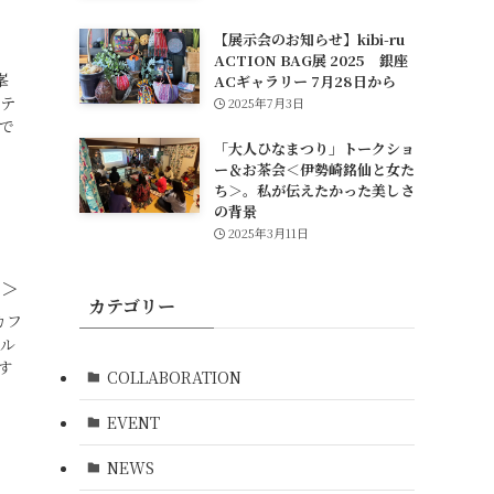
【展示会のお知らせ】kibi-ru
ACTION BAG展 2025 銀座
峯
ACギャラリー 7月28日から
テ
2025年7月3日
アで
「大人ひなまつり」トークショ
ー＆お茶会＜伊勢崎銘仙と女た
ち＞。私が伝えたかった美しさ
の背景
2025年3月11日
日＞
カテゴリー
カフ
シル
す
COLLABORATION
EVENT
NEWS