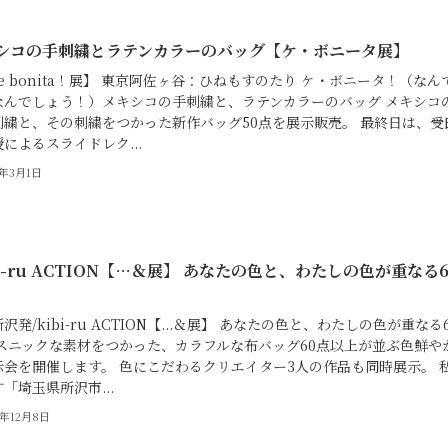
シコの手刺繍とラテンカラーのバッグ【ケ・ボニータ展】
e bonita！展】 東京阿佐ヶ谷：ひねもすのたり ケ・ボニータ！（なん
なんでしょう！）メキシコの手刺繍と、ラテンカラーのバッグ メキシコ
刺繍と、その刺繍をつかった新作バッグ50点を展示販売。 最終日は、受
によるスライドレク...
7年3月1日
bi-ru ACTION【…＆展】 あなたの色と、わたしの色が重なる
沢発/kibi-ru ACTION【...＆展】 あなたの色と、わたしの色が重なる
エスニックな素材をつかった、カラフルな布バッグ60点以上が並ぶ色鮮や
示会を開催します。 色にこだわるクリエイター3人の作品も同時展示。 
「埼玉県所沢市...
6年12月8日