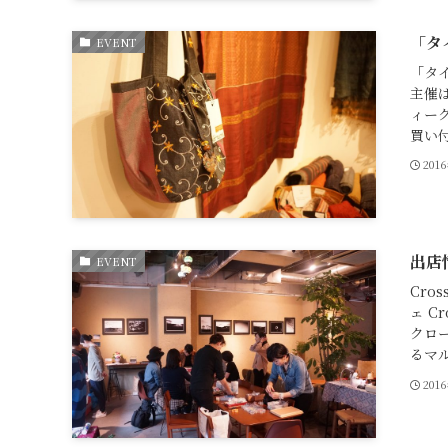
「タ
EVENT
「タ
主催
ィーク
買い付
201
出店
EVENT
Cro
ェ C
クロー
るマル
201