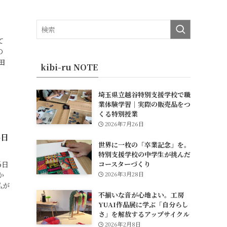
て
の
田
kibi-ru NOTE
埼玉県立越谷特別支援学校で職
業体験学習｜実際の販売品をつ
くる特別授業
2026年7月26日
6日
世界に一枚の「卒業記念」を。
特別支援学校の中学生が挑んだ
6日
コースターづくり
か
2026年3月28日
私が
不揃いな音が心地よい。工房
YUAI作品展に学ぶ「自分らし
さ」を解放するアップサイクル
2026年2月8日